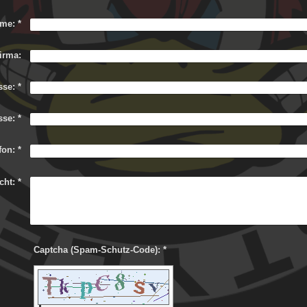
me:
*
irma:
sse:
*
sse:
*
fon:
*
cht:
*
Captcha (Spam-Schutz-Code): *